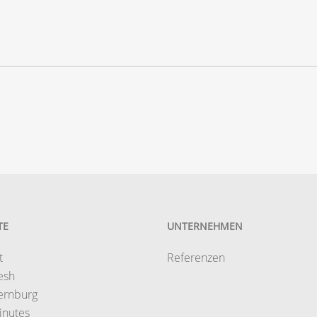
TE
UNTERNEHMEN
t
Referenzen
esh
ernburg
inutes